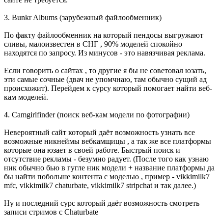
3. Bunkr Albums (зарубежный файлообменник)
По факту файлообменник на который пендосы выгружают
сливы, малоизвестен в СНГ , 90% моделей спокойно
находятся по запросу. Из минусов - это навязчивая реклама.
Если говорить о сайтах , то другие я бы не советовал юзать,
эти самые сочные (двач не упомчнаю, там обычно сущий ад
происхожит). Перейдем к сурсу который помогает найти веб-
кам моделей.
4. Сamgirlfinder (поиск веб-кам модели по фотографии)
Невероятный сайт который даёт возможность узнать все
возможные никнеймы вебкамщицы , а так же все платформы
которые она юзает в своей работе. Быстрый поиск и
отсутствие рекламы - безумно радует. (После того как узнаю
ник обычно бью в гугле ник модели + название платформы да
бы найти побольше контента с моделью , пример - vikkimilk7
mfc, vikkimilk7 chaturbate, vikkimilk7 stripchat и так далее.)
Ну и последний сурс который даёт возможность смотреть
записи стримов с Chaturbate