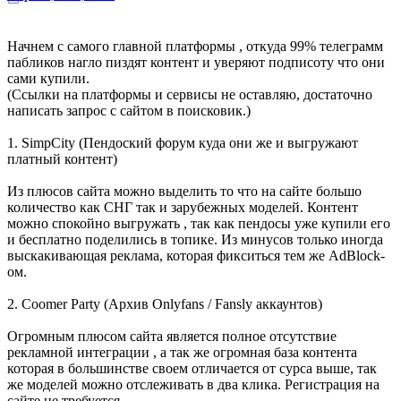
Начнем с самого главной платформы , откуда 99% телеграмм
пабликов нагло пиздят контент и уверяют подписоту что они
сами купили.
(Ссылки на платформы и сервисы не оставляю, достаточно
написать запрос с сайтом в поисковик.)
1. SimpCity (Пендоский форум куда они же и выгружают
платный контент)
Из плюсов сайта можно выделить то что на сайте большо
количество как СНГ так и зарубежных моделей. Контент
можно спокойно выгружать , так как пендосы уже купили его
и бесплатно поделились в топике. Из минусов только иногда
выскакивающая реклама, которая фикситься тем же AdBlock-
ом.
2. Сoomer Party (Архив Onlyfans / Fansly аккаунтов)
Огромным плюсом сайта является полное отсутствие
рекламной интеграции , а так же огромная база контента
которая в большинстве своем отличается от сурса выше, так
же моделей можно отслеживать в два клика. Регистрация на
сайте не требуется.