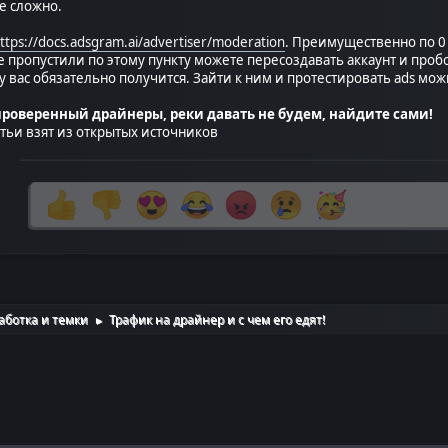
е сложно.
ttps://docs.adsgram.ai/advertiser/moderation
. Преимущественно по 0
пропустили по этому пункту можете пересоздавать аккаунт и пробов
- у вас обязательно получится. Зайти к ним и протестировать ads м
проверенный драйнеры, реки давать не будем, найдите сами!
тьи взят из открытых источников
аботка и темки
Трафик на драйнер и с чем его едят!
►