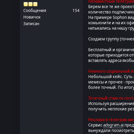
Ненавистный телегра
Берем все те же проек
Сообщения
154
количество подписчико
Новичок
На примере Sophon вид
комьюнити и на их офи
Записан
натыкались на нашу гр
Создаем группу (точне
Бесплатный и органиче
которые приходится от
вставлять адреса якобы
Немного социальной 
Небольшой кейс. Суть 
мемесы и прочее - про
более точный. По итог
Точечный спам по поч
Используя расширение
получить неплохие рез
Реклама в телеграм м
Сервис
adsgram.ai
пред
вынуждали посмотреть 