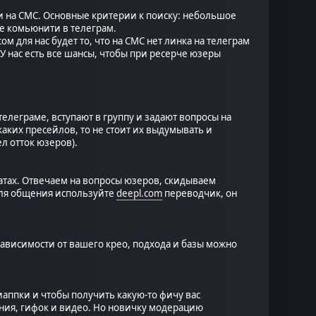
и на CMC. Основные критерии к поиску: небольшое
е комьюнити в телеграм.
 для нас будет то, что на CMC нет линка на телеграм
У нас есть все шансы, чтобы при ресерче юзеры
елеграме, вступают в группу и задают вопросы на
каких пресейлов, то не стоит их выдумывать и
л отток юзеров).
атах. Отвечаем на вопросы юзеров, скидываем
 для общения используйте
deepl.com
переводчик, он
 зависимости от вашего крео, подхода и базы можно
иаппки и чтобы получить какую-то фичу вас
ения, гифок и видео. Но новичку модерацию