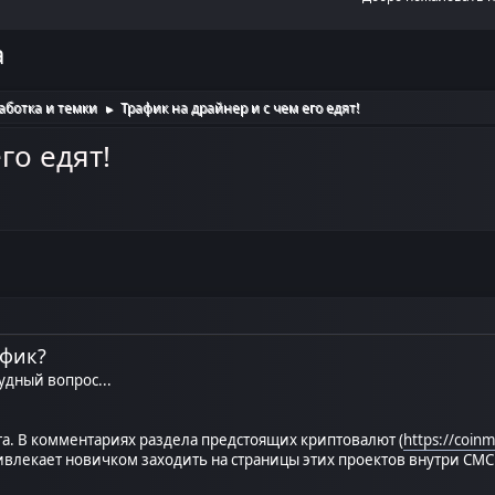
а
аботка и темки
Трафик на драйнер и с чем его едят!
►
го едят!
афик?
удный вопрос...
та. В комментариях раздела предстоящих криптовалют (
https://coin
ивлекает новичком заходить на страницы этих проектов внутри CMC