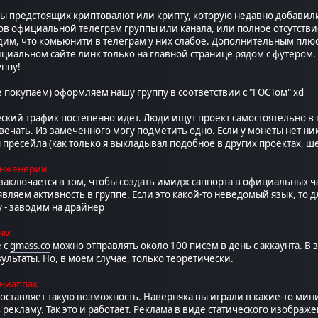
м
ты предстоящих криптовалют или крипту, которую недавно добавил
в официальной телеграм группы или канала, или полное отсутстви
им, что комьюнити в телеграм у них слабое. Дополнительным плюсом
циальном сайте линк только на главной странице рядом с футером. 
уппу!
е покупаем) оформляем нашу группу в соответствии с "ГОСТом" xd
ский трафик постепенно идет. Люди ищут проект самостоятельно в т
вечать. Из замеченного могу подметить одно. Если у монеты нет ни
 пресейла (как только я выкладывал подобное в других проектах, ше
инженерии
заключается в том, чтобы создать имидж саппорта в официальных ч
являем активность в группе. Если это какой-то неведомый язык, то
у - заводим на драйнер
там
 с
gmass.co
можно отправлять около 100 писем в день с аккаунта. В
ультаты. Но, в моем случае, только теоретически.
иниаппах
оставляет такую возможность. Наверняка вы играли в какие-то мин
рекламу. Так это и работает. Реклама в виде статического изображ