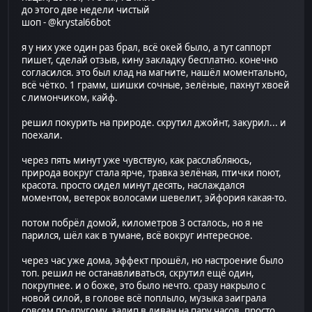
до этого две недели чистый
шоп - @krystal66bot
я у них уже один раз брал, всё окей было, а тут саппорт
пишет, сделай отзыв, кину закладку бесплатно. конечно
согласился. это был клад на магните, нашёл моментально,
всё чётко. 1 грамм, шишки сочные, зелёные, пахнут хвоей
с лимончиком, кайф.
решил покурить на природе. скрутил джойнт, закурил... и
поехали.
через пять минут уже чувствую, как расслабляюсь,
природа вокруг стала ярче, травка зелёная, птички поют,
красота. просто сидел минут десять, наслаждался
моментом, ветерок волосами шевелит, эйфория какая-то.
потом побрёл домой, километров 3 осталось, но я не
парился, шёл как в тумане, всё вокруг интересное.
через час уже дома, эффект прошёл, но настроение было
топ. решил не останавливаться, скрутил ещё один,
покрупнее. и о боже, это было нечто. сразу накрыло с
новой силой, в голове всё поплыло, музыка заиграла
совсем по-другому. залип в диван на пару часов, просто