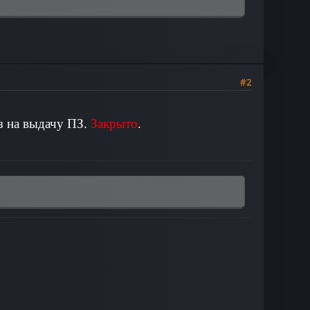
#2
з на выдачу ПЗ.
Закрыто
.