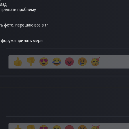
клад
ся решать проблему
ть фото. перешлю все в тг
 форума принять меры