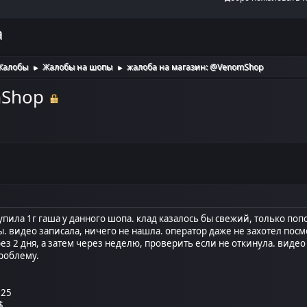
а
Жалобы
Жалобы на шопы
жалоба на магазин: @VenomShop
►
►
mShop
пила 1г гаша у данного шопа. клад казалось бы свежий, только попо
ы. видео записала, ничего не нашла. оператор даже не захотел посм
ез 2 дня, а затем через неделю, проверить если не откинула. видео 
роблему.
025
$