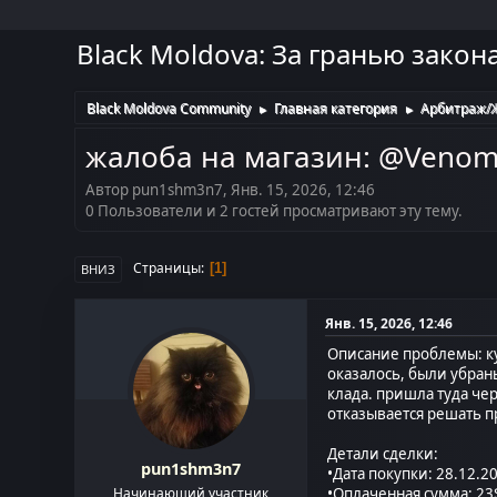
Black Moldova: За гранью закон
Black Moldova Community
Главная категория
Арбитраж/
►
►
жалоба на магазин: @Veno
Автор pun1shm3n7, Янв. 15, 2026, 12:46
0 Пользователи и 2 гостей просматривают эту тему.
Страницы
1
ВНИЗ
Янв. 15, 2026, 12:46
Описание проблемы: ку
оказалось, были убран
клада. пришла туда чер
отказывается решать п
Детали сделки:
pun1shm3n7
•Дата покупки: 28.12.2
Начинающий участник
•Оплаченная сумма: 23