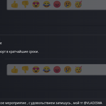
к
ге
м
орт в кратчайшие сроки.
кое мероприятие , с удовольствием запишусь , мой тг
@VLADISWA