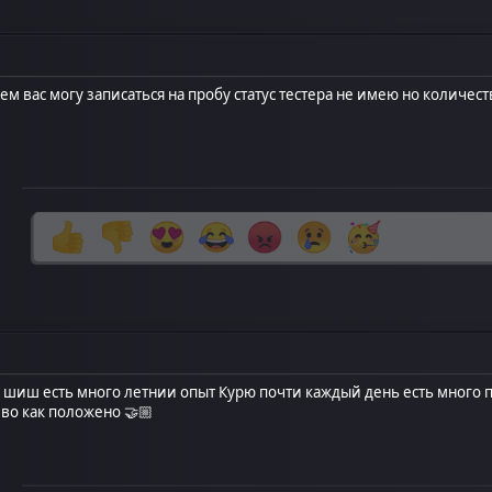
м вас могу записаться на пробу статус тестера не имею но количест
а шиш есть много летнии опыт Курю почти каждый день есть много п
иво как положено 🤝🏼