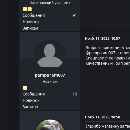
Начинающий участник
Сообщения
91
Новичок
Записан
Нояб. 11, 2025, 10:57
Доброго времени суто
@pamparam007
в теле
Специалист по правка
Качественный Трип реп
pamparam007
Новичок
Сообщения
19
Новичок
Записан
Нояб. 11, 2025, 10:58
спасибо магазину за та