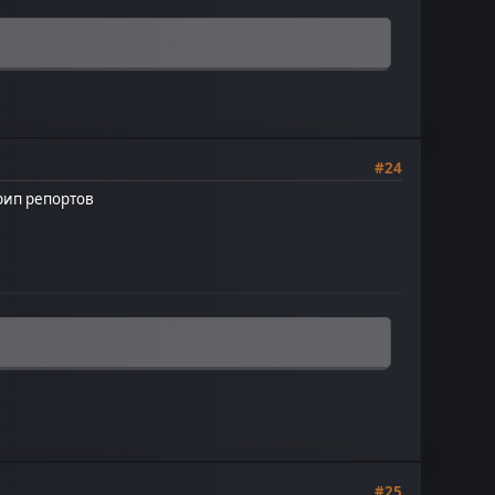
#24
трип репортов
#25