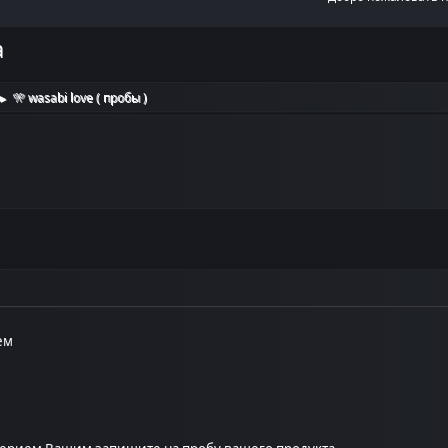
а
🎌 wasabi love ( пробы )
►
ем