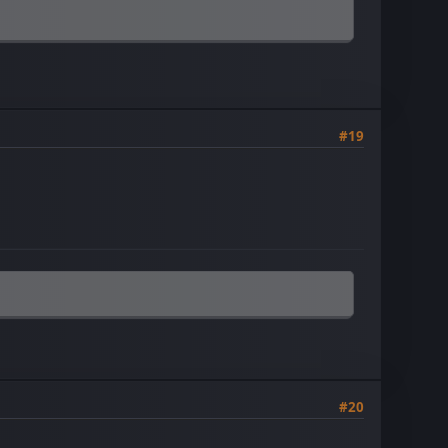
#19
#20