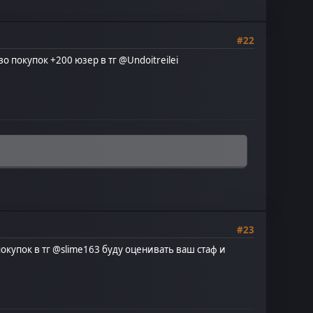
#22
во покупок +200 юзер в тг
@Undoitreilei
#23
окупок в тг @slime163 буду оценивать ваш стаф и