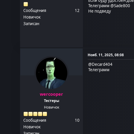
Если буду удостоен д
Телеграмм
@Sade800
Сообщения
12
Не подведу
Новичок
Записан
Нояб. 11, 2025, 08:08
@Decard404
Телеграмм
wercooper
Тестеры
Новичок
Сообщения
10
Новичок
Записан