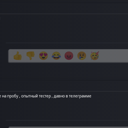
d
 на пробу , опытный тестер , давно в телеграмме