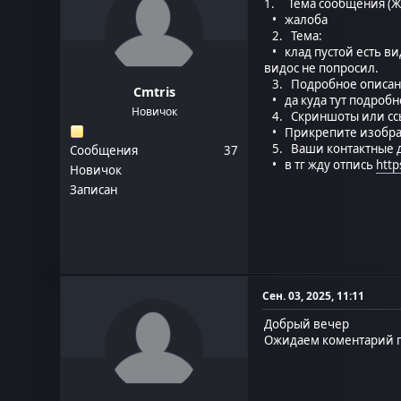
1. Тема сообщения (Ж
• жалоба
2. Тема:
• клад пустой есть вид
видос не попросил.
3. Подробное описан
Cmtris
• да куда тут подробн
Новичок
4. Скриншоты или ссыл
• Прикрепите изображ
5. Ваши контактные д
Сообщения
37
• в тг жду отпись
http
Новичок
Записан
Сен. 03, 2025, 11:11
Добрый вечер
Ожидаем коментарий 