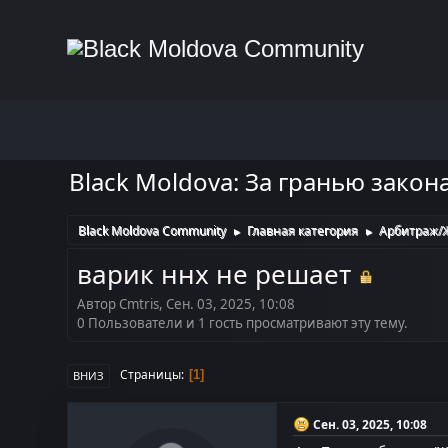
Black Moldova: За гранью закон
Black Moldova Community
Главная категория
Арбитраж/
►
►
варик ннх не решает
Автор Cmtris, Сен. 03, 2025, 10:08
0 Пользователи и 1 гость просматривают эту тему.
Страницы
1
ВНИЗ
Сен. 03, 2025, 10:08