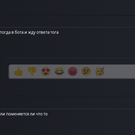
огда в бота и жду ответа тога
ли поменяется ли что то