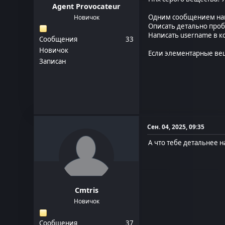
Agent Provocateur
Одним сообщением напи
Новичок
Описать детально проб
Написать username в ко
Сообщения
33
Новичок
Если элементарные вещ
Записан
Сен. 04, 2025, 09:35
А что тебе детальнее н
Cmtris
Новичок
Сообщения
37