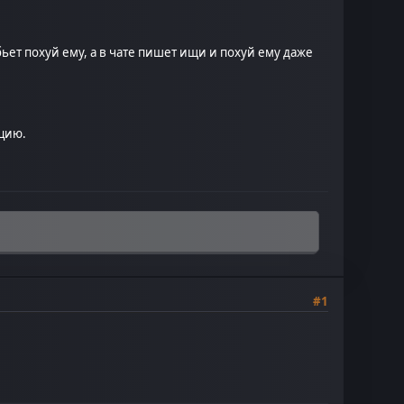
бьет похуй ему, а в чате пишет ищи и похуй ему даже
цию.
#1