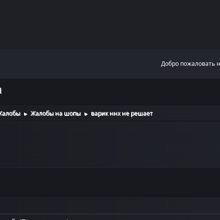
Добро пожаловать 
а
Жалобы
Жалобы на шопы
варик ннх не решает
►
►