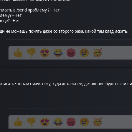
сать в /send проблему ? - Нет
лему? - Нет
нце? - Нет
и не можешь понять даже со второго раза, какой там клад искать.
аписать что там нихуя нету, куда детальнее, детальнее будет если 