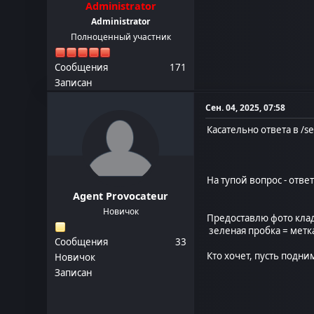
Administrator
Administrator
Полноценный участник
Сообщения
171
Записан
Сен. 04, 2025, 07:58
Касательно ответа в /s
На тупой вопрос - ответ
Agent Provocateur
Новичок
Предоставлю фото клад
зеленая пробка = метк
Сообщения
33
Кто хочет, пусть подни
Новичок
Записан