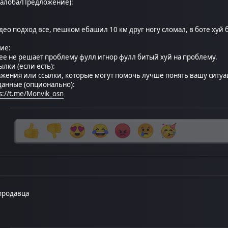
алоба/Предложение):
ео подход все, пешком ебашил 10 км друг ногу сломал, в боте хуй 
ие:
ее не решает проблему фулл игнор фулл битый хуй на проблему.
ки (если есть):
ения или ссылки, которые могут помочь лучше понять вашу ситуа
анные (опционально):
s://t.me/Monvik_osn
продавца