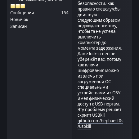
безопасности. Как
правило спецслужбы
Сообщения
154
действуют
Новичок
следующим образом:
поджидают жертву,
Записан
чтобы та не успела
выключить
компьютер до
момента задержания.
Даже lockscreen не
убережёт вас, потому
как ключи
шифрования можно
извлечь при
загруженной ОС
специальными
устройствами из ОЗУ
имея физический
доступ к USB-портам.
Эту проблему решает
скрипт USBkill
github.com/hephaest0s
/usbkill