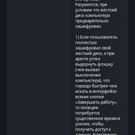
Разумеется, при
условии что жёсткий
диск компьютера
предварительно
зашифрован.
1) Если пользователь
полностью
зашифровал свой
жесткий диск, а при
аресте успел
выдернуть флэшку
(чем вызвал
выключение
компьютера), что
гораздо быстрее чем
искать в интерфейсе
всякие кнопки
«Завершить работу»,
то полиции
потребуется
существенное время и
усилия, чтобы
получить доступ к
данным. Естественно,