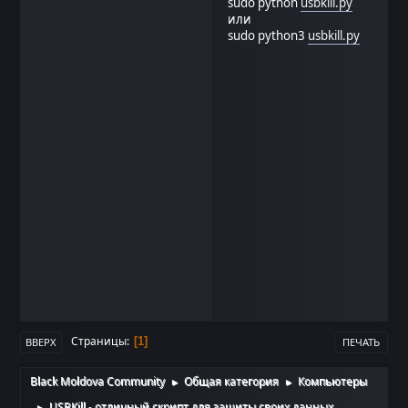
sudo python
usbkill.py
или
sudo python3
usbkill.py
Страницы
1
ВВЕРХ
ПЕЧАТЬ
Black Moldova Community
Общая категория
Компьютеры
►
►
USBKill - отличный скрипт для защиты своих данных
►