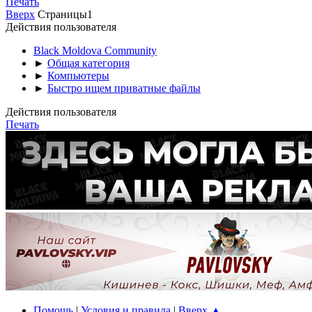
Печать
Вверх
Страницы
1
Действия пользователя
Black Moldova Community
►
Общая категория
►
Компьютеры
►
Быстро ищем приватные файлы
Действия пользователя
Печать
Помощь
|
Условия и правила
|
Вверх ▲