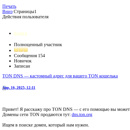
Печать
Вниз
Страницы
1
Действия пользователя
bratva
Полноценный участник
Сообщения
154
Новичок
Записан
TON DNS — кастомный адрес для вашего TON кошелька
Апр. 16, 2025, 12:11
Привет! Я расскажу про TON DNS — с его помощью вы можете с
Домены сети TON продаются тут:
dns.ton.org
Ищем в поиске домен, который нам нужен.