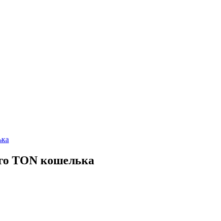
ька
го TON кошелька