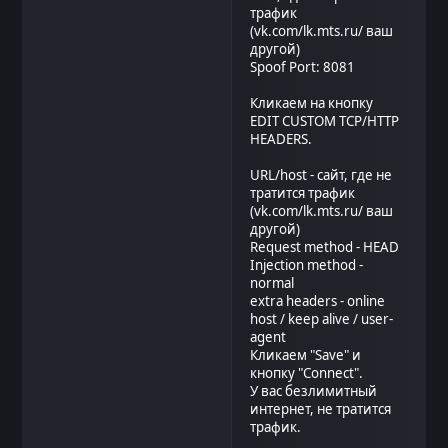
трафик
(vk.com/lk.mts.ru/ ваш
другой)
Spoof Port: 8081
Кликаем на кнопку
EDIT CUSTOM TCP/HTTP
HEADERS.
URL/host - сайт, где не
тратится трафик
(vk.com/lk.mts.ru/ ваш
другой)
Request method - HEAD
Injection method -
normal
extra headers - online
host / keep alive / user-
agent
Кликаем "Save" и
кнопку "Connect".
У вас безлимитный
интернет, не тратится
трафик.