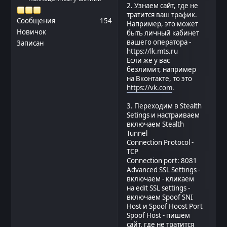
2. Узнаем сайт, где не
тратится ваш трафик.
Сообщения
154
Например, это может
Новичок
быть личный кабинет
вашего оператора -
Записан
https://lk.mts.ru
Если же у вас
безлимит, например
на Вконтакте, то это
https://vk.com
.
3. Переходим в Stealth
Setings и настраиваем
включаем Stealth
Tunnel
Connection Protocol -
TCP
Connection port: 8081
Advanced SSL Settings -
включаем - кликаем
на edit SSL settings -
включаем Spoof SNI
Host и Spoof Hoost Port
Spoof Host - пишем
сайт, где не тратится