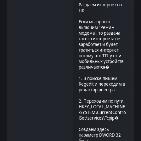
Раздаем интернет на
ПК
Если мы просто
включим "Режим
модема", то раздача
такого интернета не
заработает и будет
тратиться интернет,
потому что TTL у пк и
мобильных устройств
различаются�
1. В поиске пишем
Regedit и переходим в
редактор реестра.
2. Переходим по пути
HKEY_LOCAL_MACHINE
\SYSTEM\CurrentContro
lSet\services\Tcpip�
Создаем здесь
параметр DWORD 32
бита.