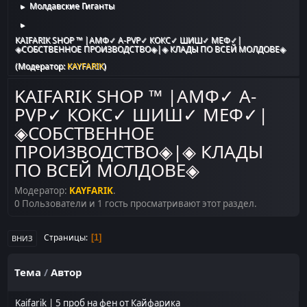
Молдавские Гиганты
►
►
KAIFARIK SHOP ™ |АМФ✓ A-PVP✓ КОКС✓ ШИШ✓ МЕФ✓|
◈СОБСТВЕННОЕ ПРОИЗВОДСТВО◈|◈ КЛАДЫ ПО ВСЕЙ МОЛДОВЕ◈
(Модератор:
KAYFARIK
)
KAIFARIK SHOP ™ |АМФ✓ A-
PVP✓ КОКС✓ ШИШ✓ МЕФ✓|
◈СОБСТВЕННОЕ
ПРОИЗВОДСТВО◈|◈ КЛАДЫ
ПО ВСЕЙ МОЛДОВЕ◈
Модератор:
KAYFARIK
.
0 Пользователи и 1 гость просматривают этот раздел.
Страницы
1
ВНИЗ
Тема
/
Автор
Kaifarik | 5 проб на фен от Кайфарика