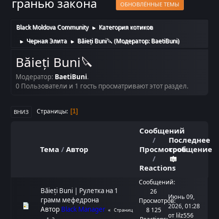
гранью закона
ОБНОВЛЁННЫЕ ТЕМЫ
Black Moldova Community
Категория котиков
►
Черная Элита
Băieți Buni🔪
(Модератор:
BaetiBuni
)
►
►
Băieți Buni🔪
Модератор:
BaetiBuni
.
0 Пользователи и 1 гость просматривают этот раздел.
Страницы
1
ВНИЗ
Сообщений
/
Последнее
Тема
/
Автор
Просмотров
сообщение
/
Reactions
Сообщений:
Băieți Buni | Рулетка на 1
26
Июнь 09,
грамм мефедрона
Просмотров:
2026, 01:28
Автор
Black Manager
8 125
Страниц
от
lilz556