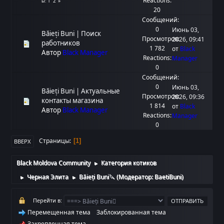
Reactions:
1
2
ы
20
Сообщений:
0
Июнь 03,
Băieți Buni | Поиск
Просмотров:
2026, 09:41
работников
1 782
от
Black
Автор
Black Manager
Reactions:
Manager
0
Сообщений:
0
Июнь 03,
Băieți Buni | Актуальные
Просмотров:
2026, 09:36
контакты магазина
1 814
от
Black
Автор
Black Manager
Reactions:
Manager
0
Страницы
1
ВВЕРХ
Black Moldova Community
Категория котиков
►
Черная Элита
Băieți Buni🔪
(Модератор:
BaetiBuni
)
►
►
Перейти в
Перемещенная тема
Заблокированная тема
Закрепленная тема