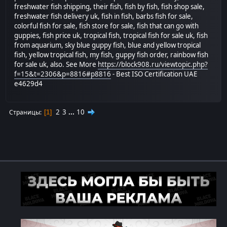
freshwater fish shipping, their fish, fish by fish, fish shop sale,
freshwater fish delivery uk, fish in fish, barbs fish for sale,
colorful fish for sale, fish store for sale, fish that can go with
guppies, fish price uk, tropical fish, tropical fish for sale uk, fish
from aquarium, sky blue guppy fish, blue and yellow tropical
fish, yellow tropical fish, my fish, guppy fish order, rainbow fish
for sale uk, also. See More
https://block908.ru/viewtopic.php?
f=15&t=2306&p=8816#p8816
- Best ISO Certification UAE
e4629d4
2
3
...
10
Страницы
1