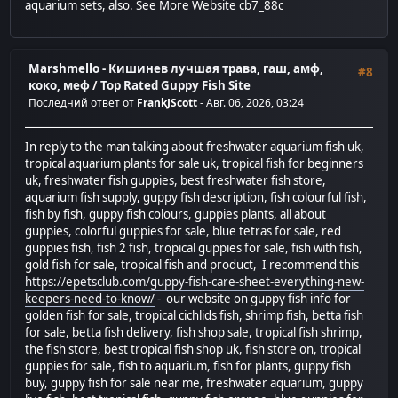
aquarium sets, also. See More Website cb7_88c
Marshmello - Кишинев лучшая трава, гаш, амф,
#8
коко, меф
/
Top Rated Guppy Fish Site
Последний ответ от
FrankJScott
- Авг. 06, 2026, 03:24
In reply to the man talking about freshwater aquarium fish uk,
tropical aquarium plants for sale uk, tropical fish for beginners
uk, freshwater fish guppies, best freshwater fish store,
aquarium fish supply, guppy fish description, fish colourful fish,
fish by fish, guppy fish colours, guppies plants, all about
guppies, colorful guppies for sale, blue tetras for sale, red
guppies fish, fish 2 fish, tropical guppies for sale, fish with fish,
gold fish for sale, tropical fish and product, I recommend this
https://epetsclub.com/guppy-fish-care-sheet-everything-new-
keepers-need-to-know/
- our website on guppy fish info for
golden fish for sale, tropical cichlids fish, shrimp fish, betta fish
for sale, betta fish delivery, fish shop sale, tropical fish shrimp,
the fish store, best tropical fish shop uk, fish store on, tropical
guppies for sale, fish to aquarium, fish for plants, guppy fish
buy, guppy fish for sale near me, freshwater aquarium, guppy