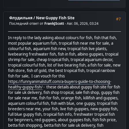
Флудильня
/
New Guppy Fish Site
#7
Последний ответ от
FrankJScott
- Авг. 06, 2026, 03:24
In reply to the lady asking about colours for fish, fish that fish,
most popular aquarium fish, tropical fish near me for sale, a
colourful fish, aquarium fish new, tropical fish live plants,
livebearing freshwater fish, fish in fish, albino guppies, tropical
shrimp for sale, cheap tropical fish, tropical aquarium decor,
tropical colourful fish, list of live bearing fish, a fish for sale, new
fish store, fish of gold, the best tropical fish, tropical rainbow
fish for sale, I can vouch for this
https://funnyanimalstuff.com/a-buyers-guide-to-choosing-
healthy-guppy-fish/
- these details about guppy fish site for fish
for sale uk delivery, fish shop tropical, sale fish shop, guppy fish
for sale near me, fish for fish, orange fish, killifish and guppies,
aquarium colourful fish, fish with blue, one guppy, tropical fish
breeders near me, your fish, live fish guppies, new guppy fish,
full blue guppy fish, tropical fish info, freshwater tropical fish
for beginners, red guppies, about guppies fish, fish fish price,
betta fish shopping, betta fish for sale uk delivery, fish