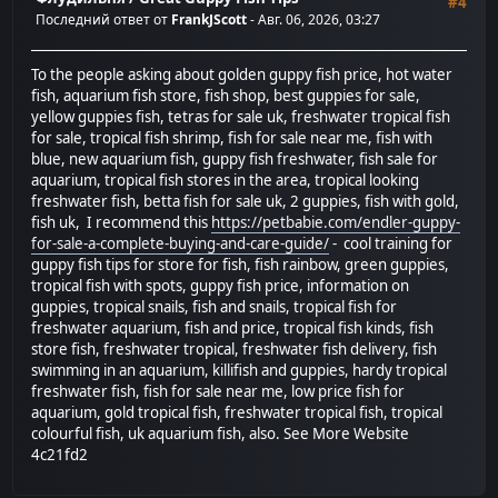
#4
Последний ответ от
FrankJScott
- Авг. 06, 2026, 03:27
To the people asking about golden guppy fish price, hot water
fish, aquarium fish store, fish shop, best guppies for sale,
yellow guppies fish, tetras for sale uk, freshwater tropical fish
for sale, tropical fish shrimp, fish for sale near me, fish with
blue, new aquarium fish, guppy fish freshwater, fish sale for
aquarium, tropical fish stores in the area, tropical looking
freshwater fish, betta fish for sale uk, 2 guppies, fish with gold,
fish uk, I recommend this
https://petbabie.com/endler-guppy-
for-sale-a-complete-buying-and-care-guide/
- cool training for
guppy fish tips for store for fish, fish rainbow, green guppies,
tropical fish with spots, guppy fish price, information on
guppies, tropical snails, fish and snails, tropical fish for
freshwater aquarium, fish and price, tropical fish kinds, fish
store fish, freshwater tropical, freshwater fish delivery, fish
swimming in an aquarium, killifish and guppies, hardy tropical
freshwater fish, fish for sale near me, low price fish for
aquarium, gold tropical fish, freshwater tropical fish, tropical
colourful fish, uk aquarium fish, also. See More Website
4c21fd2