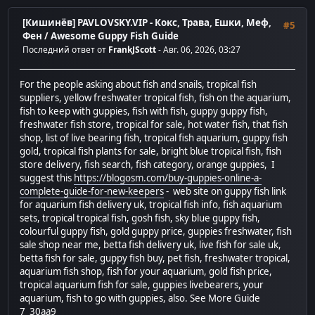
[Кишинёв] PAVLOVSKY.VIP - Кокс, Трава, Ешки, Меф,
#5
Фен
/
Awesome Guppy Fish Guide
Последний ответ от
FrankJScott
- Авг. 06, 2026, 03:27
For the people asking about fish and snails, tropical fish
suppliers, yellow freshwater tropical fish, fish on the aquarium,
fish to keep with guppies, fish with fish, guppy guppy fish,
freshwater fish store, tropical for sale, hot water fish, that fish
shop, list of live bearing fish, tropical fish aquarium, guppy fish
gold, tropical fish plants for sale, bright blue tropical fish, fish
store delivery, fish search, fish category, orange guppies, I
suggest this
https://blogosm.com/buy-guppies-online-a-
complete-guide-for-new-keepers
- web site on guppy fish link
for aquarium fish delivery uk, tropical fish info, fish aquarium
sets, tropical tropical fish, gosh fish, sky blue guppy fish,
colourful guppy fish, gold guppy price, guppies freshwater, fish
sale shop near me, betta fish delivery uk, live fish for sale uk,
betta fish for sale, guppy fish buy, pet fish, freshwater tropical,
aquarium fish shop, fish for your aquarium, gold fish price,
tropical aquarium fish for sale, guppies livebearers, your
aquarium, fish to go with guppies, also. See More Guide
7_30aa9