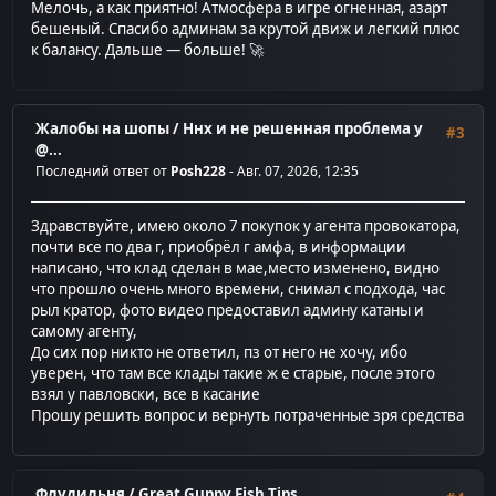
Мелочь, а как приятно! Атмосфера в игре огненная, азарт
бешеный. Спасибо админам за крутой движ и легкий плюс
к балансу. Дальше — больше! 🚀
Жалобы на шопы
/
Ннх и не решенная проблема у
#3
@...
Последний ответ от
Posh228
- Авг. 07, 2026, 12:35
Здравствуйте, имею около 7 покупок у агента провокатора,
почти все по два г, приобрёл г амфа, в информации
написано, что клад сделан в мае,место изменено, видно
что прошло очень много времени, снимал с подхода, час
рыл кратор, фото видео предоставил админу катаны и
самому агенту,
До сих пор никто не ответил, пз от него не хочу, ибо
уверен, что там все клады такие ж е старые, после этого
взял у павловски, все в касание
Прошу решить вопрос и вернуть потраченные зря средства
Флудильня
/
Great Guppy Fish Tips