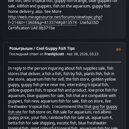
live fish, best tropical fish, guppy fish orange, blue guppies for
sale, killifish and guppies, fish on the aquarium, guppy fish
home delivery, also. See More
http://web.miragesource.net/forums/viewtopic.php?
f=214&t=13608&p=813574#p813574
- Useful ISO
Certification UAE 8b371be
Розыгрыши
/
Cool Guppy Fish Tips
#9
Последний ответ от
FrankJScott
- Авг. 06, 2026, 03:23
In reply to the person inquiring about fish supplies sale, fish
stores that deliver, a fish a fish, fish by fish, plants fish, fish in
the store, aquarium fish for sell, the fish store, golden yellow
guppy, guppy fish price near me, interesting tropical fish,
yellow guppies fish, tropical fish and product, low price fish for
aquarium, blue guppies for sale, fish that are compatible with
guppies, fish new, aquarium fish for sale, fish on store, live
freshwater tropical fish, I recommend this
that guy for guppy
fish site
for fish store on, fish sale for aquarium, red albino
guppy price, your fish, rainbow fish for sale uk, aquarium 4,
betta fish for sale shipping, excotic fish, blue freshwater
tropical fish, most colourful tropical fish, aquarium fish for sale