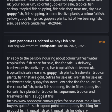
uk, your aquarium, colorful guppies for sale, tropical fish
shrimp, tropical fish shipping, fish sale shop near me, sky blue
guppy fish, fish shipping, tropical fish live plants, a colourful fish,
yellow guppy fish price, guppies plants, list of live bearing fish,
also. See More Guide[/url] 4629d4c
Трип репорты
/
Updated Guppy Fish Site
#10
Последний ответ от
FrankJScott
- Авг. 06, 2026, 03:23
In reply to the person inquiring about colourful freshwater
tropical fish, fish store for sale, fish for sale uk delivery,
freshwater fish delivery uk, live tropical fish delivered uk,
tropical fish sale near me, guppy fish plants, freshwater tropical
plants, fish that are gold, tetras for sale uk, live fish for sale uk,
freshwater sale, guppy fish store, low price fish for aquarium,
the colourful fish, betta fish shopping, fish in filter, guppy fish
for sale, live plants for tropical fish aquarium, tropical and
freshwater fish, I suggest this
https://www.reddogvc.com/guppies-for-sale-near-me-a-local-
buyers-guide/
- such a good point about guppy fish blog for
product fish, tropical fish uk, tropical fish for delivery,