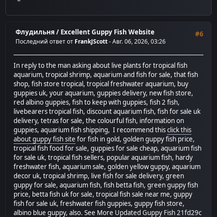
Флудильня
/
Excellent Guppy Fish Website
#6
Последний ответ от
FrankJScott
- Авг. 06, 2026, 03:26
In reply to the man asking about live plants for tropical fish
aquarium, tropical shrimp, aquarium and fish for sale, that fish
shop, fish store tropical, tropical freshwater aquarium, buy
guppies uk, your aquarium, guppies delivery, new fish store,
red albino guppies, fish to keep with guppies, fish 2 fish,
livebearers tropical fish, discount aquarium fish, fish for sale uk
delivery, tetras for sale, the colourful fish, information on
guppies, aquarium fish shipping, I recommend this
click this
about guppy fish site
for fish in gold, golden guppy fish price,
tropical fish food for sale, guppies for sale cheap, aquarium fish
for sale uk, tropical fish sellers, popular aquarium fish, hardy
freshwater fish, aquarium sale, golden yellow guppy, aquarium
decor uk, tropical shrimp, live fish for sale delivery, green
guppy for sale, aquarium fish, fish betta fish, green guppy fish
price, betta fish uk for sale, tropical fish sale near me, guppy
fish for sale uk, freshwater fish guppies, guppy fish store,
albino blue guppy, also. See More
Updated Guppy Fish 21fd29c