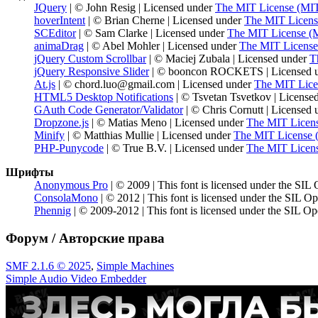
JQuery
| © John Resig | Licensed under
The MIT License (MI
hoverIntent
| © Brian Cherne | Licensed under
The MIT Licens
SCEditor
| © Sam Clarke | Licensed under
The MIT License (
animaDrag
| © Abel Mohler | Licensed under
The MIT License
jQuery Custom Scrollbar
| © Maciej Zubala | Licensed under
T
jQuery Responsive Slider
| © booncon ROCKETS | Licensed 
At.js
| ©
chord.luo@gmail.com
| Licensed under
The MIT Lice
HTML5 Desktop Notifications
| © Tsvetan Tsvetkov | License
GAuth Code Generator/Validator
| © Chris Cornutt | Licensed
Dropzone.js
| © Matias Meno | Licensed under
The MIT Licen
Minify
| © Matthias Mullie | Licensed under
The MIT License 
PHP-Punycode
| © True B.V. | Licensed under
The MIT Licen
Шрифты
Anonymous Pro
| © 2009 | This font is licensed under the SIL
ConsolaMono
| © 2012 | This font is licensed under the SIL O
Phennig
| © 2009-2012 | This font is licensed under the SIL Op
Форум / Авторские права
SMF 2.1.6 © 2025
,
Simple Machines
Simple Audio Video Embedder