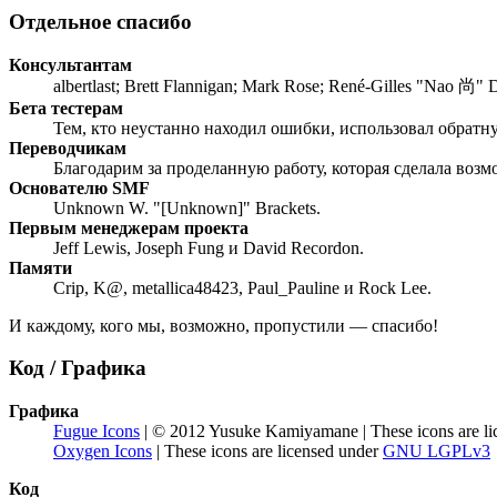
Отдельное спасибо
Консультантам
albertlast; Brett Flannigan; Mark Rose; René-Gilles "Nao 尚" 
Бета тестерам
Тем, кто неустанно находил ошибки, использовал обратную
Переводчикам
Благодарим за проделанную работу, которая сделала воз
Основателю SMF
Unknown W. "[Unknown]" Brackets.
Первым менеджерам проекта
Jeff Lewis, Joseph Fung и David Recordon.
Памяти
Crip, K@, metallica48423, Paul_Pauline и Rock Lee.
И каждому, кого мы, возможно, пропустили — спасибо!
Код / Графика
Графика
Fugue Icons
| © 2012 Yusuke Kamiyamane | These icons are li
Oxygen Icons
| These icons are licensed under
GNU LGPLv3
Код