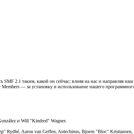
ь SMF 2.1 таким, какой он сейчас; влияя на нас и направляя наш
r Members — за установку и использование нашего программного
 González и Will "Kindred" Wagner.
Ozp" Rydhé, Aaron van Geffen, Antechinus, Bjoern "Bloc" Kristianse