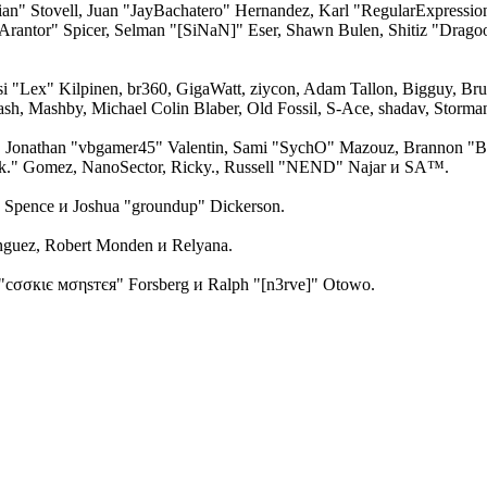
lian" Stovell, Juan "JayBachatero" Hernandez, Karl "RegularExpress
Arantor" Spicer, Selman "[SiNaN]" Eser, Shawn Bulen, Shitiz "Drago
ksi "Lex" Kilpinen, br360, GigaWatt, ziycon, Adam Tallon, Bigguy, B
ash, Mashby, Michael Colin Blaber, Old Fossil, S-Ace, shadav, Stor
 Jonathan "vbgamer45" Valentin, Sami "SychO" Mazouz, Brannon "B"
ck." Gomez, NanoSector, Ricky., Russell "NEND" Najar и SA™.
me Spence и Joshua "groundup" Dickerson.
guez, Robert Monden и Relyana.
 "cσσкιє мσηѕтєя" Forsberg и Ralph "[n3rve]" Otowo.