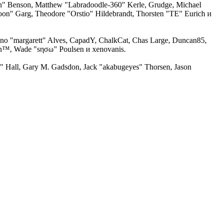
ion" Benson, Matthew "Labradoodle-360" Kerle, Grudge, Michael
oon" Garg, Theodore "Orstio" Hildebrandt, Thorsten "TE" Eurich и
runo "margarett" Alves, CapadY, ChalkCat, Chas Large, Duncan85,
man™, Wade "sησω" Poulsen и xenovanis.
 Hall, Gary M. Gadsdon, Jack "akabugeyes" Thorsen, Jason