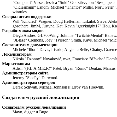
"Compuart" Visser, Jessica "Suki" González, Jon "Sesquipeda
"Oldiesmann" Eshom, Michael "Thantos" Miller, Norv, Peter "
winrules.
Специалистам поддержки
Will "Kindred" Wagner, Doug Heffernan, lurkalot, Steve, Ale
gbsothere, JimM, Justyne, Kat, Kevin "greyknight17" Hou, Kr
Разработчикам модов
Diego Andrés, GL700Wing, Johnnie "TwitchisMental" Ballew,
"JBlaze" Clemons, Joey "Tyrsson" Smith, Kays, Michael "Mi
Составителям документации
Michele "Illori" Davis, Irisado, AngelinaBelle, Chainy, Grae
Локализаторам
Nikola "Dzonny" Novaković, m4z, Francisco "d3vcho" Domín
Маркетологам
Adish "(F.L.A.M.E.R)" Patel, Bryan "Runic" Deakin, Marcus
Администраторам сайта
Jeremy "SleePy" Darwood.
Администраторам серверов
Derek Schwab, Michael Johnson и Liroy van Hoewijk.
Создателям русской локализации
Создателям русской локализации
Mavn, digger и Bugo.