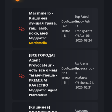
Marshmello -
Top Rated
Кишинев
Сообщения:
Guppy Fish
лучшая трава,
62
Sit...
гаш, амф,
FrankJScott
Темы:
коко, меф
Авг. 06,
8
Модератор:
2026, 03:24
Marshmello
[ВСЕ ГОРОДА]
Agent
Re: Агент
Provocateur -
Сообщения:
Провокатор -
есть всё о чём
111
В...
ты мечтаешь -
Рыбаёж
Темы:
PREMIUM
Июнь 21,
5
КАЧЕСТВО
2026, 02:31
Модератор:
Agent
Provocateur
[Кишинёв]
Awesome