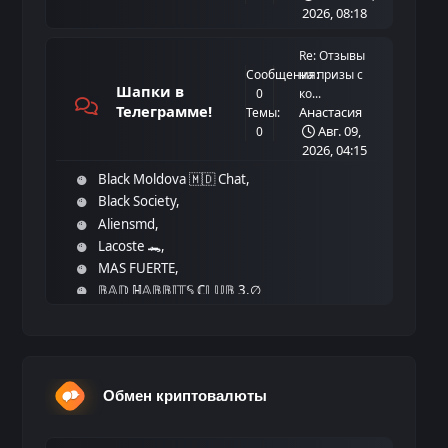
2026, 08:18
Re: Отзывы
Сообщения:
на призы с
Шапки в
0
ко...
Телеграмме!
Анастасия
Темы:
Авг. 09,
0
2026, 04:15
Black Moldova 🇲🇩 Chat
Black Society
Aliensmd
Lacoste 🐊
MAS FUERTE
𝔹𝔸𝔻 ℍ𝔸𝔹𝔹𝕀𝕋𝕊 ℂ𝕃𝕌𝔹 3.∅
Обмен криптовалюты