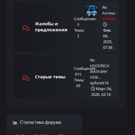
Re:
Антишвыр
Administrator
Сообщения:
Жалобы и
3
предложения
Фев.
Темы:
04,
2
2025,
07:36
Re:
HOODRICH
Сообщения:
МАГАЗИН
815
Старые темы
НОВ...
Темы:
eyforett1k
69
Март 04,
2026, 02:14
Статистика форума