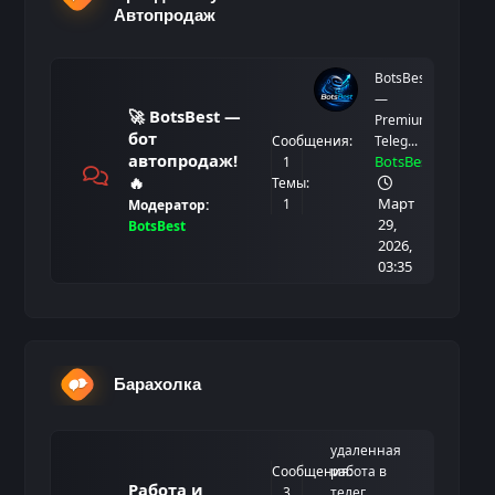
Автопродаж
BotsBest
—
🚀 BotsBest —
Premium
бот
Сообщения:
Teleg...
автопродаж!
BotsBest
1
🔥
Темы:
Март
1
Модератор:
29,
BotsBest
2026,
03:35
Барахолка
удаленная
Сообщения:
работа в
Работа и
3
телег...