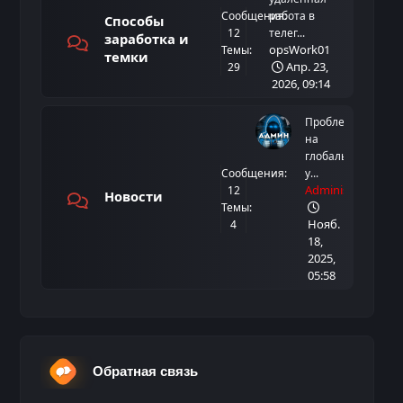
Сообщения:
работа в
Способы
12
телег...
заработка и
opsWork01
Темы:
темки
Апр. 23,
29
2026, 09:14
Проблемы
на
глобальном
Сообщения:
у...
Administrator
12
Новости
Темы:
Нояб.
4
18,
2025,
05:58
Обратная связь