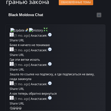
гранью закона
ОБНОВЛЁННЫЕ ТЕМЫ
Black Moldova Chat
[
1 mo. ago
]
Анастасия
:
Share URL
Боже я ничего не понимаю
[
1 mo. ago
]
Анастасия
:
Share URL
Где эти ветки искать
[
1 mo. ago
]
Анастасия
:
Share URL
Зашла по ссылке на подписку, а где подписаться не вижу,
сюда закинула
[
1 mo. ago
]
Анастасия
:
Share URL
А как теперь обратно вернуться
[
1 mo. ago
]
Анастасия
:
Share URL
🤔😁😁😁