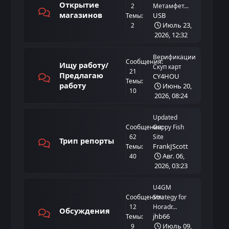
Открытие
2
Метамфет...
магазинов
USB
Темы:
Июль 23,
2
2026, 12:32
Верификации
Сообщения:
Ищу работу/
Скуп карт
21
Предлагаю
CY4HOU
Темы:
работу
Июнь 20,
10
2026, 08:24
Updated
Сообщения:
Guppy Fish
62
Site
Трип репорты
FrankJScott
Темы:
Авг. 06,
40
2026, 03:23
U4GM
Сообщения:
Strategy for
12
Horadr...
Обсуждения
jhb66
Темы:
Июль 09,
9