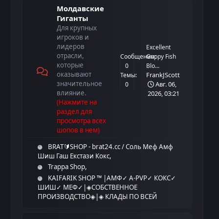
Молдавские
Гиганты
Для крупных
игроков и
лидеров
Excellent
отрасли,
Сообщения:
Guppy Fish
которые
0
Blo...
оказывают
FrankJScott
Темы:
значительное
Авг. 06,
0
влияние.
2026, 03:21
(Нажмите на
раздел для
просмотра всех
шопов в нем)
[
4 wk. ago
]
Pavlusha
:
Share URL
BRAT🔰SHOP - brat24.cc / Соль Меф Амф
жду всех на рулетке у себя на ветке
Шиш Гаш Екстази Кокс
[
3 wk. ago
]
9Gramm
:
Trappa Shop
Share URL
KAIFARIK SHOP ™ |АМФ✓ A-PVP✓ КОКС✓
Бля дайте чатбот
ШИШ✓ МЕФ✓|◈СОБСТВЕННОЕ
[
2 wk. ago
]
Dvij
:
ПРОИЗВОДСТВО◈|◈ КЛАДЫ ПО ВСЕЙ
Share URL
МОЛДОВЕ◈
Вес привет сегодня прилетела мне проба меда от @t34xxx
[Кишинёв] @VenomNew999bot - Кокс,
[
2 wk. ago
]
Dvij
: