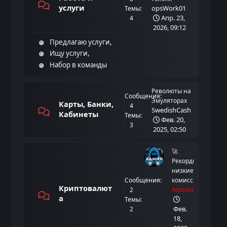
услуги
opsWork01
Темы:
Апр. 23,
4
2026, 09:12
Предлагаю услуги
Ищу услуги
Набор в команды
Революты на
Сообщения:
Эмуляторах
Карты, Банки,
4
SwedishCash
Кабинеты
Темы:
Фев. 20,
3
2025, 02:50
🚀
Рекордно
низкие
Сообщения:
комисс...
Криптовалют
Administrator
2
а
Темы:
Фев.
2
18,