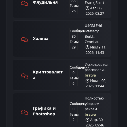
863
Флудильня
FrankJScott
Темы:
Авг. 06,
26
2026, 03:27
U4GM FH6
Сообщения:
Strategy:
80
Build...
Халява
ZeonLau
Темы:
Июль 11,
29
2026, 11:43
Исследователи
Сообщения:
рассказали...
Криптовалют
0
bratva
а
Темы:
Июль 02,
6
2025, 11:44
Полностью
Сообщения:
убираем
Графика и
0
реклам...
Photoshop
bratva
Темы:
Апр. 30,
2
2025, 09:46