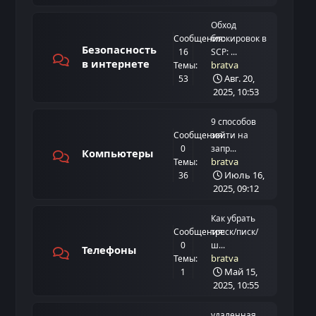
Обход
Сообщения:
блокировок в
Безопасность
16
SCP: ...
в интернете
bratva
Темы:
Авг. 20,
53
2025, 10:53
9 способов
Сообщения:
зайти на
0
запр...
Компьютеры
bratva
Темы:
Июль 16,
36
2025, 09:12
Как убрать
Сообщения:
треск/писк/
0
ш...
Телефоны
bratva
Темы:
Май 15,
1
2025, 10:55
удаленная