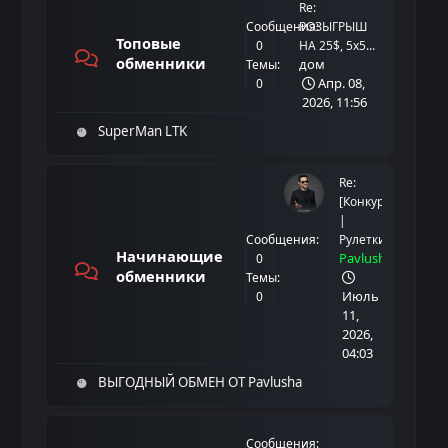
Re:
Сообщения:
РОЗЫГРЫШ
Топовые
0
НА 25$, 5х5...
обменники
дом
Темы:
Апр. 08,
0
2026, 11:56
SuperMan LTK
Re:
[Конкурсы
|
Сообщения:
Рулетки]...
Начинающие
Pavlusha
0
обменники
Темы:
Июль
0
11,
2026,
04:03
ВЫГОДНЫЙ ОБМЕН ОТ Pavlusha
Сообщения: