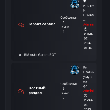
🛡️
ИНСТРУКЦИЯ
И
ПРАВИЛА
Сообщения:
...
1
Гарант сервис
Administrator
Темы:
1
Июль
07,
2026,
01:46
[
1 mo. ago
]
Pavlusha
:
BM Auto Garant BOT
Share URL
на дереве аззаазаз
[
1 mo. ago
]
Tane4kaaaa
:
Re:
Share URL
Платные
Привет
услуги
на
Сообщения:
[
1 mo. ago
]
Tane4kaaaa
:
фо...
Платный
6
Share URL
Administrator
раздел
Темы:
Оп, а я даже буквы не вижу и думаю где блядь писать вообще
2
1
что-нибудь
Июнь
03,
[
1 mo. ago
]
Lucifer
:
2025,
Share URL