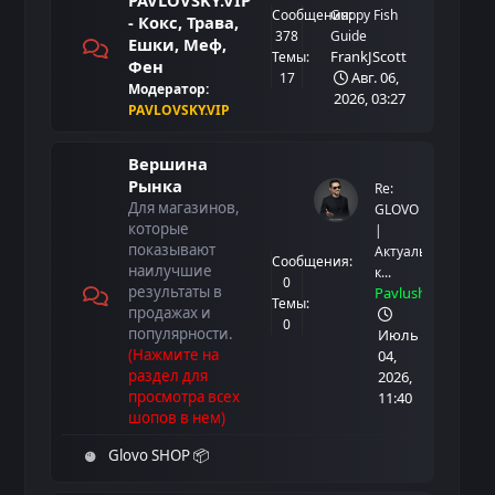
PAVLOVSKY.VIP
[
4 wk. ago
]
Pavlusha
:
Сообщения:
Guppy Fish
- Кокс, Трава,
Share URL
378
Guide
Ешки, Меф,
привет
FrankJScott
Темы:
Фен
Авг. 06,
17
Модератор:
2026, 03:27
PAVLOVSKY.VIP
Вершина
Рынка
Re:
Для магазинов,
GLOVO
которые
|
показывают
Актуальные
Сообщения:
наилучшие
к...
0
результаты в
Pavlusha
Темы:
продажах и
0
популярности.
Июль
(Нажмите на
04,
раздел для
2026,
просмотра всех
11:40
шопов в нем)
Glovo SHOP 📦