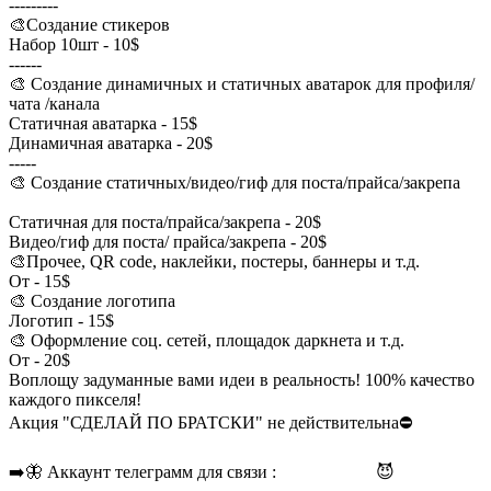
---------
🎨Создание стикеров
Набор 10шт - 10$
------
🎨 Создание динамичных и статичных аватарок для профиля/
чата /канала
Статичная аватарка - 15$
Динамичная аватарка - 20$
-----
🎨 Создание статичных/видео/гиф для поста/прайса/закрепа
Статичная для поста/прайса/закрепа - 20$
Видео/гиф для поста/ прайса/закрепа - 20$
🎨Прочее, QR code, наклейки, постеры, баннеры и т.д.
От - 15$
🎨 Создание логотипа
Логотип - 15$
🎨 Оформление соц. сетей, площадок даркнета и т.д.
От - 20$
Воплощу задуманные вами идеи в реальность! 100% качество
каждого пикселя!
Акция "СДЕЛАЙ ПО БРАТСКИ" не действительна⛔️
➡️🦋 Аккаунт телеграмм для связи :
@Sofififi123
😈