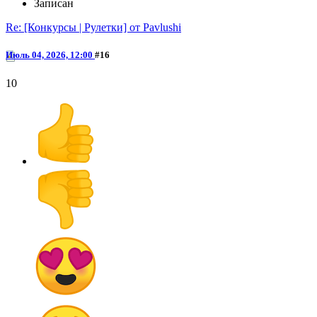
Записан
Re: [Конкурсы | Рулетки] от Pavlushi
Июль 04, 2026, 12:00
#16
10
@Konfetika