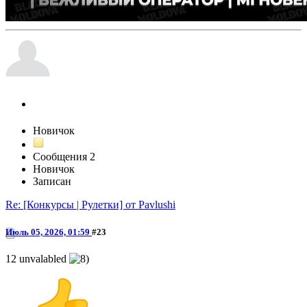
unvalable
Новичок
Сообщения
2
Новичок
Записан
Re: [Конкурсы | Рулетки] от Pavlushi
Июль 05, 2026, 01:59
#23
12 unvalabled