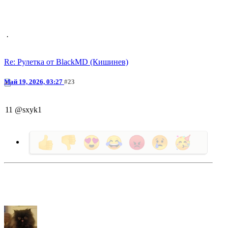
skys22
Re: Рулетка от BlackMD (Кишинев)
Май 19, 2026, 03:27
#23
11 @sxyk1