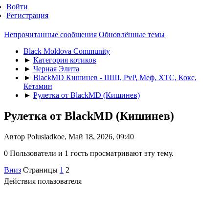
Войти
Регистрация
Непрочитанные сообщения
Обновлённые темы
Black Moldova Community
►
Категория котиков
►
Черная Элита
►
BlackMD Кишинев - ШШ, PvP, Меф, ХТС, Кокс,
Кетамин
►
Рулетка от BlackMD (Кишинев)
Рулетка от BlackMD (Кишинев)
Автор Polusladkoe, Май 18, 2026, 09:40
0 Пользователи и 1 гость просматривают эту тему.
Вниз
Страницы
1
2
Действия пользователя