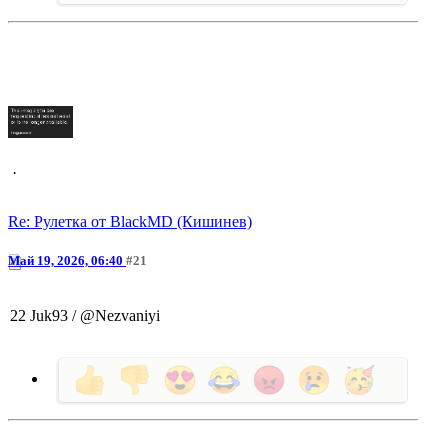
Juk93
Re: Рулетка от BlackMD (Кишинев)
Май 19, 2026, 06:40
#21
22 Juk93 / @Nezvaniyi