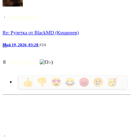
pun1shm3n7
Re: Рулетка от BlackMD (Кишинев)
Май 19, 2026, 03:28
#24
8
@pun1shm3n7
Ignat