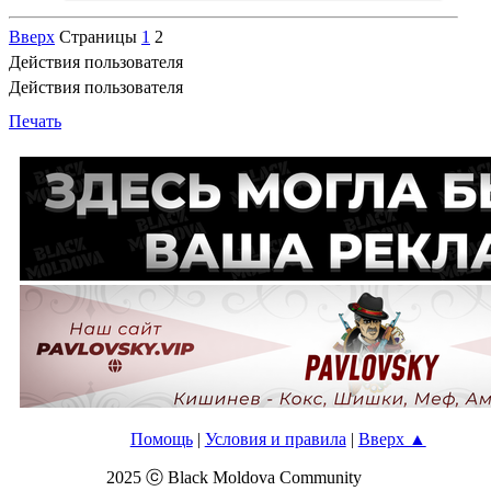
Вверх
Страницы
1
2
Действия пользователя
Действия пользователя
Печать
Помощь
|
Условия и правила
|
Вверх ▲
2025 ⓒ Black Moldova Community