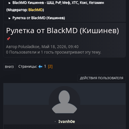
BlackMD Кишинев - ШШ, PvP, Меф, ХТС, Кокс, Кетамин
►
(Модератор:
BlackMD
)
Рулетка от BlackMD (Кишинев)
►
Рулетка от BlackMD (Кишинев)
Автор Polusladkoe, Май 18, 2026, 09:40
0 Пользователи и 1 гость просматривают эту тему.
1
Страницы
2
ВНИЗ
ДЕЙСТВИЯ ПОЛЬЗОВАТЕЛЯ
Ivanh0e