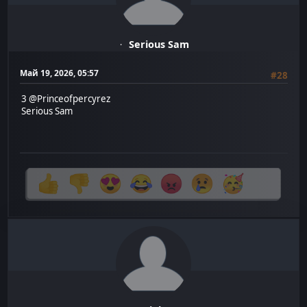
Serious Sam
Май 19, 2026, 05:57
#28
3 @Princeofpercyrez
Serious Sam