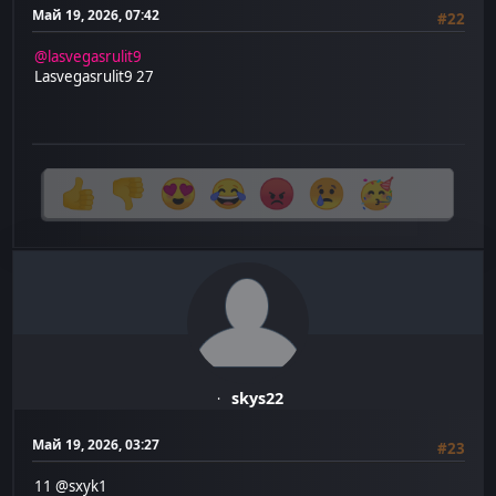
Май 19, 2026, 07:42
#22
@lasvegasrulit9
Lasvegasrulit9 27
skys22
Май 19, 2026, 03:27
#23
11 @sxyk1