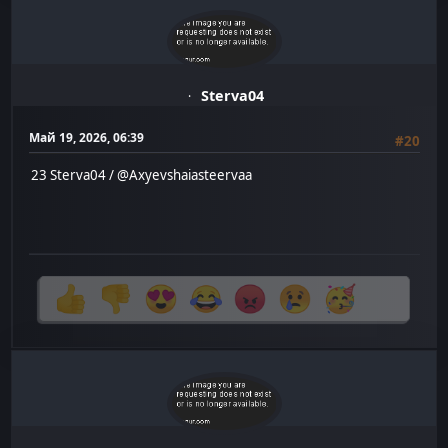
Sterva04
Май 19, 2026, 06:39
#20
23 Sterva04 / @Axyevshaiasteervaa