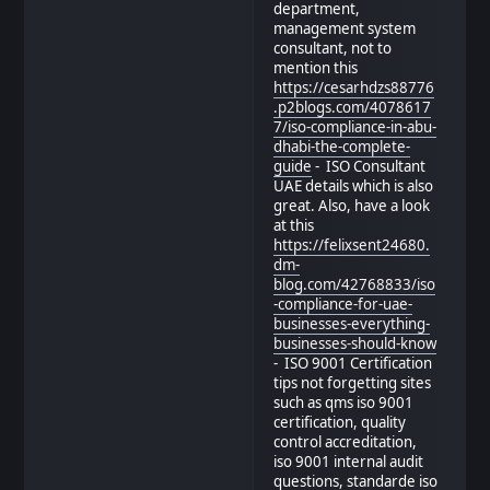
department,
management system
consultant, not to
mention this
https://cesarhdzs88776
.p2blogs.com/4078617
7/iso-compliance-in-abu-
dhabi-the-complete-
guide
- ISO Consultant
UAE details which is also
great. Also, have a look
at this
https://felixsent24680.
dm-
blog.com/42768833/iso
-compliance-for-uae-
businesses-everything-
businesses-should-know
- ISO 9001 Certification
tips not forgetting sites
such as qms iso 9001
certification, quality
control accreditation,
iso 9001 internal audit
questions, standarde iso