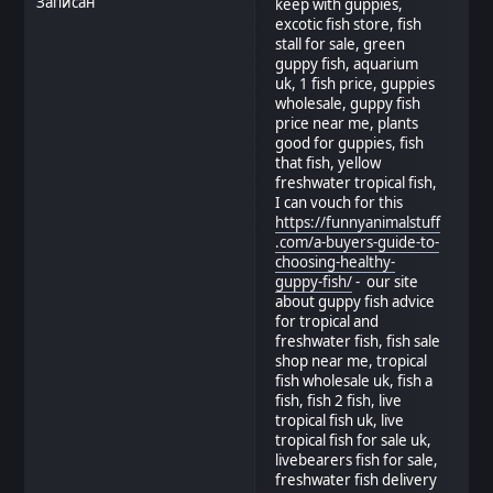
Записан
keep with guppies,
excotic fish store, fish
stall for sale, green
guppy fish, aquarium
uk, 1 fish price, guppies
wholesale, guppy fish
price near me, plants
good for guppies, fish
that fish, yellow
freshwater tropical fish,
I can vouch for this
https://funnyanimalstuff
.com/a-buyers-guide-to-
choosing-healthy-
guppy-fish/
- our site
about guppy fish advice
for tropical and
freshwater fish, fish sale
shop near me, tropical
fish wholesale uk, fish a
fish, fish 2 fish, live
tropical fish uk, live
tropical fish for sale uk,
livebearers fish for sale,
freshwater fish delivery