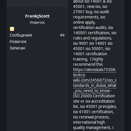
about iso 14001 & iso
45001, new iso, iso
27001 buy, iso audit
FrankJScott
requirements, iso
online apply,
Новичок
certification audits, iso
140001 certification, iso
Сообщения
44
rules and regulations,
Новичок
iso 9001 iso 14001 iso
Записан
45001 iso 50001, iso
14001 certification
training, I highly
recommend this
https://alexiskalx75308.
levitra-
wiki.com/2456873/iso_s
tandards_in_dubai_what
_you_need_to_know
-
ISO 20000 Certification
site or iso accreditation
list, iso 45001 principles,
iso 41001 certification,
iso renewal process,
international high
quality management, i