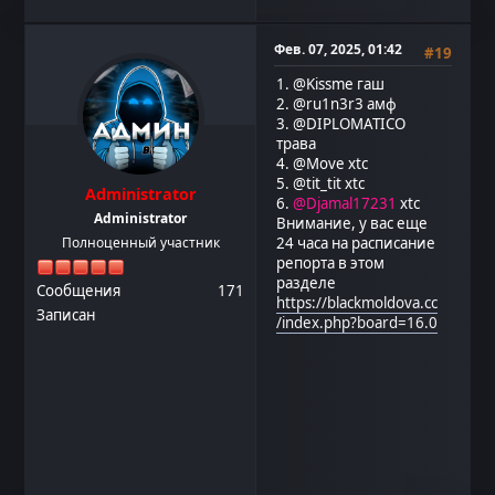
Фев. 07, 2025, 01:42
#19
1.
@Kissme
гаш
2.
@ru1n3r3
амф
3.
@DIPLOMATICO
трава
4.
@Move
xtc
5.
@tit_tit
xtc
Administrator
6.
@Djamal17231
xtc
Administrator
Внимание, у вас еще
Полноценный участник
24 часа на расписание
репорта в этом
разделе
Сообщения
171
https://blackmoldova.cc
Записан
/index.php?board=16.0