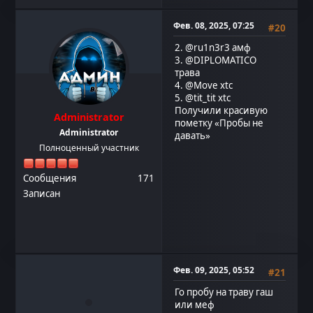
Фев. 08, 2025, 07:25
#20
2.
@ru1n3r3
амф
3.
@DIPLOMATICO
трава
4.
@Move
xtc
5.
@tit_tit
xtc
Получили красивую
Administrator
пометку «Пробы не
Administrator
давать»
Полноценный участник
Сообщения
171
Записан
Фев. 09, 2025, 05:52
#21
Го пробу на траву гаш
или меф