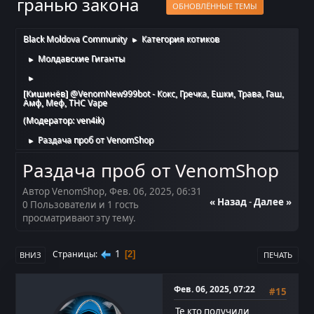
гранью закона
ОБНОВЛЁННЫЕ ТЕМЫ
Black Moldova Community
Категория котиков
►
Молдавские Гиганты
►
►
[Кишинёв] @VenomNew999bot - Кокс, Гречка, Ешки, Трава, Гаш,
Амф, Меф, THC Vape
(Модератор:
ven4ik
)
Раздача проб от VenomShop
►
Раздача проб от VenomShop
Автор VenomShop, Фев. 06, 2025, 06:31
« Назад
-
Далее »
0 Пользователи и 1 гость
просматривают эту тему.
1
Страницы
2
ВНИЗ
ПЕЧАТЬ
Фев. 06, 2025, 07:22
#15
Те кто получили