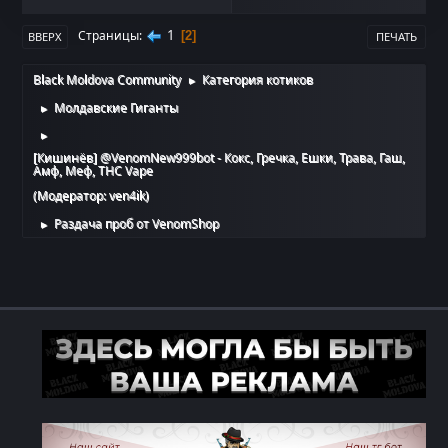
1
Страницы
2
ВВЕРХ
ПЕЧАТЬ
Black Moldova Community
Категория котиков
►
Молдавские Гиганты
►
►
[Кишинёв] @VenomNew999bot - Кокс, Гречка, Ешки, Трава, Гаш,
Амф, Меф, THC Vape
(Модератор:
ven4ik
)
Раздача проб от VenomShop
►