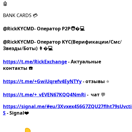
🤖
BANK CARDS 💳
@RickKYCMD- Оператор P2P
🧑�💻
@RickKYCMD- Оператор KYC(Верификации/Смс
/
Звезды
/
Боты)
👨�💻
https://t.me/RickExchange
- Актуальные
контакты
☎️
https://t.me/+GwiUqrefv4EyNTYy
- отзывы
⭐️
https://t.me/+_vEVEN67KQQ4NmRi
- чат
💬
https://signal.me/#eu/3Xvxex4S6G7ZQU27flht79sUv
S
- Signal❤️