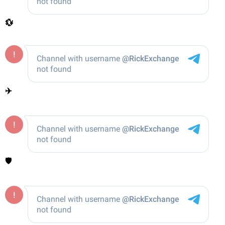
💱
✈️
🛡