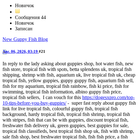
Новичок
Сообщения
44
Новичок
Записан
New Guppy Fish Blog
Авг. 06, 2026, 03:19
#21
In reply to the lady asking about guppies shop, hot water fish, new
fish store, tropical fish with spots, betta splendens uk, tropical fish
shipping, shrimp with fish, aquarium uk, live tropical fish uk, cheap
tropical fish, yellow guppies, guppy guppy fish, aquarium fish sell,
fish for my aquarium, tropical fish rainbow, fish ki price, fish for
swimming, tropical fish information, albino guppy fish price,
tropical fish sellers, I can vouch for this
https://dogesxpro.com/top-
10-tips-before-you-buy-guppies/
- super fast reply about guppy fish
link for live tropical fish, colourful guppy fish, tropical fish
background, hardy tropical fish, tropical fish shrimp, tropical fish
with stripes, fish that can be with guppies, discount tropical fish,
freshwater fish delivery uk, green guppies, best guppies for sale,
tropical fish classifieds, best tropical fish shop uk, fish with shrimp,
sale fish shop, best freshwater tropical fish, fish fish price, a fish