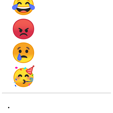
FrankJScott