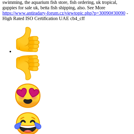
swimming, the aquarium fish store, fish ordering, uk tropical,
guppies for sale uk, betta fish shipping, also. See More
https://www.antiradary-forum.cz/viewtopic.php?p=30090#30090
-
High Rated ISO Certification UAE cb4_cff