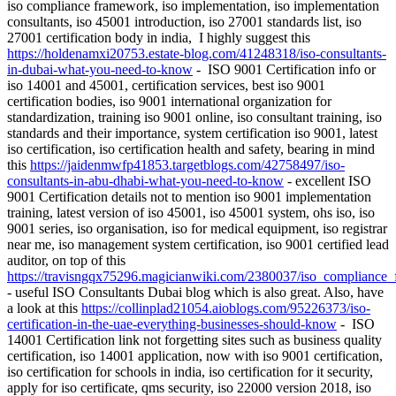
iso compliance framework, iso implementation, iso implementation
consultants, iso 45001 introduction, iso 27001 standards list, iso
27001 certification body in india, I highly suggest this
https://holdenamxi20753.estate-blog.com/41248318/iso-consultants-
in-dubai-what-you-need-to-know
- ISO 9001 Certification info or
iso 14001 and 45001, certification services, best iso 9001
certification bodies, iso 9001 international organization for
standardization, training iso 9001 online, iso consultant training, iso
standards and their importance, system certification iso 9001, latest
iso certification, iso certification health and safety, bearing in mind
this
https://jaidenmwfp41853.targetblogs.com/42758497/iso-
consultants-in-abu-dhabi-what-you-need-to-know
- excellent ISO
9001 Certification details not to mention iso 9001 implementation
training, latest version of iso 45001, iso 45001 system, ohs iso, iso
9001 series, iso organisation, iso for medical equipment, iso registrar
near me, iso management system certification, iso 9001 certified lead
auditor, on top of this
https://travisngqx75296.magicianwiki.com/2380037/iso_compliance
- useful ISO Consultants Dubai blog which is also great. Also, have
a look at this
https://collinplad21054.aioblogs.com/95226373/iso-
certification-in-the-uae-everything-businesses-should-know
- ISO
14001 Certification link not forgetting sites such as business quality
certification, iso 14001 application, now with iso 9001 certification,
iso certification for schools in india, iso certification for it security,
apply for iso certificate, qms security, iso 22000 version 2018, iso