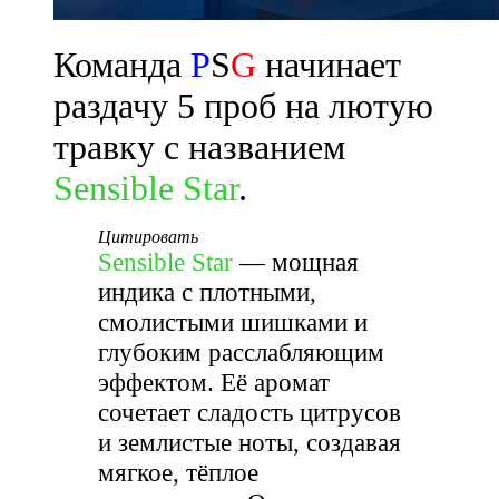
Команда
P
S
G
начинает
раздачу 5 проб на лютую
травку с названием
Sensible Star
.
Цитировать
Sensible Star
— мощная
индика с плотными,
смолистыми шишками и
глубоким расслабляющим
эффектом. Её аромат
сочетает сладость цитрусов
и землистые ноты, создавая
мягкое, тёплое