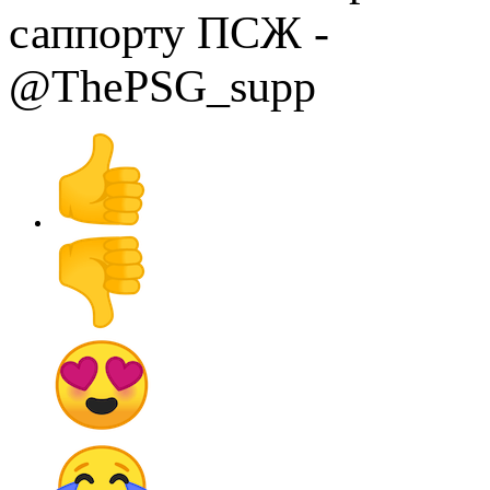
саппорту ПСЖ -
@ThePSG_supp