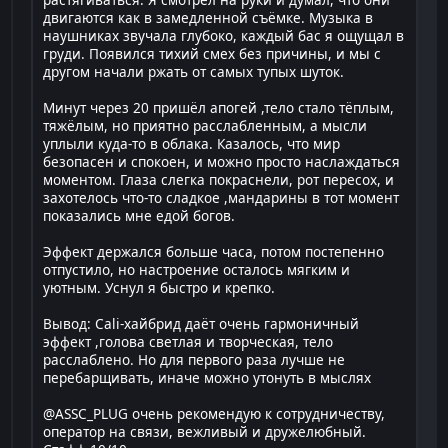
двигаются как в замедленной съёмке. Музыка в
наушниках звучала глубоко, каждый бас я ощущал в
груди. Появился тихий смех без причины, и мы с
другом начали ржать от самых тупых шуток.
Минут через 20 пришёл апогей ,тело стало тёплым,
тяжёлым, но приятно расслабленным, а мысли
уплыли куда-то в облака. Казалось, что мир
безопасен и спокоен, и можно просто наслаждаться
моментом. Глаза слегка покраснели, рот пересох, и
захотелось что-то сладкое ,мандарины в тот момент
показались мне едой богов.
Эффект держался больше часа, потом постепенно
отпустило, но настроение осталось мягким и
уютным. Уснул я быстро и крепко.
Вывод: Cali-хайбрид даёт очень гармоничный
эффект ,голова светлая и творческая, тело
расслаблено. Но для первого раза лучше не
перебарщивать, иначе можно утонуть в мыслях
@ASSC_PLUG очень рекомендую к сотрудничеству,
оператор на связи, вежливый и дружелюбный.