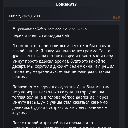
Lolkek313
Авг. 12, 2025, 07:31
#28
Цитата: Lolkek313 от Авг. 12, 2025, 07:29
первый опыт с гибридом Cali
Я помню этот вечер слишком чётко, чтобы назвать
его обычным. Я получил половинку грамма Cali от
@ASSC_PLUG— пахло так сладко и пряно, что я пару
минут просто вдыхал аромат, будто это какой-то
десерт. Мы скрутили джойнт, сели у окна, и я решил,
что начну медленно ,всё-таки первый раз с таким
сортом.
Первую тягу я сделал аккуратно. Дым был мягким,
но уже через несколько секунд по горлу пошла
теплая волна, а в голове,лёгкое давление. Через
минуту весь шум с улицы стал казаться каким-то
далёким, будто я смотрю фильм с выключенным
звуком.
После второй и третьей тяги время стало
растягиваться. Я смотрел на руки и думал, что они