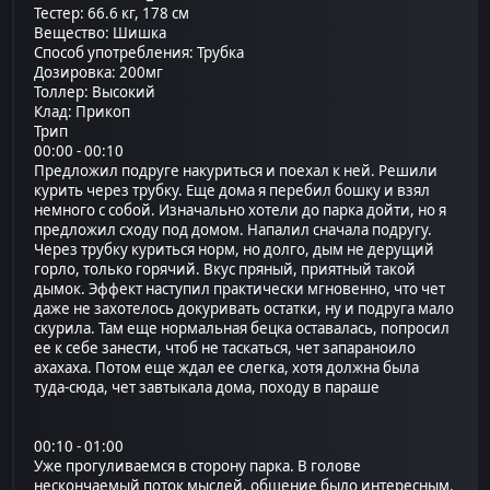
Тестер: 66.6 кг, 178 см
Вещество: Шишка
Способ употребления: Трубка
Дозировка: 200мг
Толлер: Высокий
Клад: Прикоп
Трип
00:00 - 00:10
Предложил подруге накуриться и поехал к ней. Решили
курить через трубку. Еще дома я перебил бошку и взял
немного с собой. Изначально хотели до парка дойти, но я
предложил сходу под домом. Напалил сначала подругу.
Через трубку куриться норм, но долго, дым не дерущий
горло, только горячий. Вкус пряный, приятный такой
дымок. Эффект наступил практически мгновенно, что чет
даже не захотелось докуривать остатки, ну и подруга мало
скурила. Там еще нормальная бецка оставалась, попросил
ее к себе занести, чтоб не таскаться, чет запараноило
ахахаха. Потом еще ждал ее слегка, хотя должна была
туда-сюда, чет завтыкала дома, походу в параше
00:10 - 01:00
Уже прогуливаемся в сторону парка. В голове
нескончаемый поток мыслей, общение было интересным,