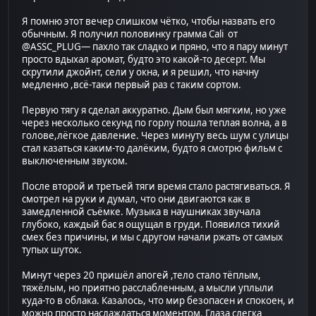
Я помню этот вечер слишком чётко, чтобы назвать его
обычным. Я получил половинку грамма Cali от
@ASSC_PLUG— пахло так сладко и пряно, что я пару минут
просто вдыхал аромат, будто это какой-то десерт. Мы
скрутили джойнт, сели у окна, и я решил, что начну
медленно ,всё-таки первый раз с таким сортом.
Первую тягу я сделал аккуратно. Дым был мягким, но уже
через несколько секунд по горлу пошла теплая волна, а в
голове,лёгкое давление. Через минуту весь шум с улицы
стал казаться каким-то далёким, будто я смотрю фильм с
выключенным звуком.
После второй и третьей тяги время стало растягиваться. Я
смотрел на руки и думал, что они двигаются как в
замедленной съёмке. Музыка в наушниках звучала
глубоко, каждый бас я ощущал в груди. Появился тихий
смех без причины, и мы с другом начали ржать от самых
тупых шуток.
Минут через 20 пришёл апогей ,тело стало тёплым,
тяжёлым, но приятно расслабленным, а мысли уплыли
куда-то в облака. Казалось, что мир безопасен и спокоен, и
можно просто наслаждаться моментом. Глаза слегка