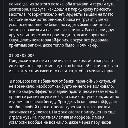
но иногда, из-за этого потока, оба втыкали и теряли суть
разговора. Подруга, как дошли к парку, сразу присесть
захотела, говорит тяжело чет. Эффекты вышли на плато.
Состояние умиротворенное, бошка не грузит, у меня
усталости вообще не было, но сидеть было приятно, я
чисто развалился и начали лясы точить. Рассказали друг
другу че интересного происходило, всякие приколы.
Ощущалась некоторая эйфория, вокруг все радовало,
приятные запахи, даже тепло было. Прям кайф.
01:00 - 02:00+
Предложил все таки пройтись за пивком, ибо напрягло
уже торчать в одном месте, но по большей части это было
из-за отсутствия какого то напитка, чтобы смочить горло
В процессе как избавился от банки паранойных ситуаций
не возникало, наоборот как будто ничего не волновало.
Все по кайфу. Эффекты спадали практически незаметно. В
процессе распития уже не было каких то тупняков, активно
и увлеченно вели беседу. Трындеть было прям кайф, да и
вообще любой процесс после курения этого соцветия
затягивает и увлекает. На фоне слегка приглушенно еще
играла музыка, приятная летняя атмосфера. У меня
усталости вообще не возникло, даже через пару часов