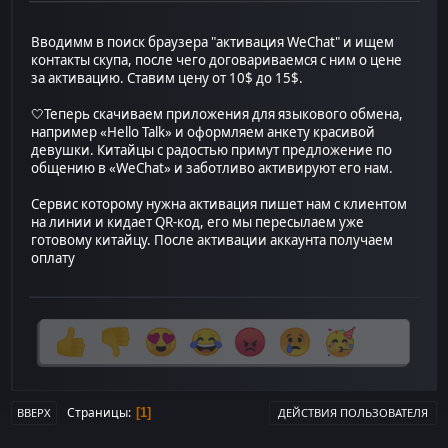
Вводимм в поиск браузера "активация WeChat" и ищем
контакты скупа, после чего договариваемся с ним о цене
за активацию. Ставим цену от 10$ до 15$.
🤍Теперь скачиваем приложения для языкового обмена,
например «Hello Talk» и оформляем анкету красивой
девушки. Китайцы с радостью примут предложение по
общению в «WeChat» и заботливо активируют его нам.
Сервис которому нужна активация пишет нам с клиентом
на линии и кидает QR-код, его мы пересылаем уже
готовому китайцу. После активации аккаунта получаем
оплату
Страницы
1
ВВЕРХ
ДЕЙСТВИЯ ПОЛЬЗОВАТЕЛЯ