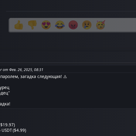
r от Фев. 26, 2025, 08:31
паролем, загадка следующая! ⚠️
гурец
здец"
адка!
($19.97)
 USDT ($4.99)