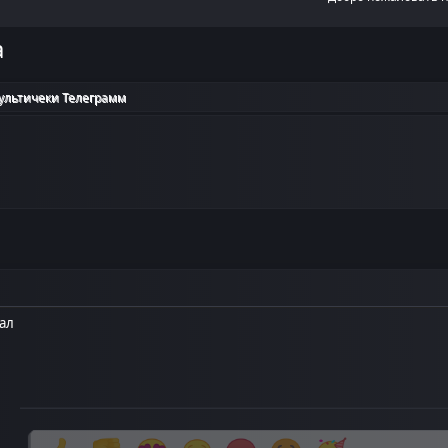
а
ультичеки Телеграмм
ал