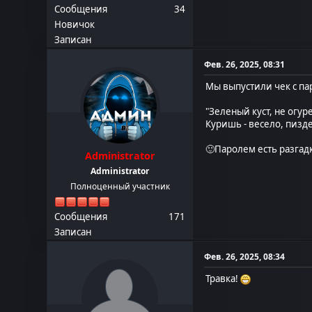
Сообщения
34
Новичок
Записан
Фев. 26, 2025, 08:31
Мы выпустили чек с па
"Зеленый куст, не огур
Куришь - весело, пизд
🙂Паролем есть разгад
Administrator
Administrator
Полноценный участник
Сообщения
171
Записан
Фев. 26, 2025, 08:34
Травка!