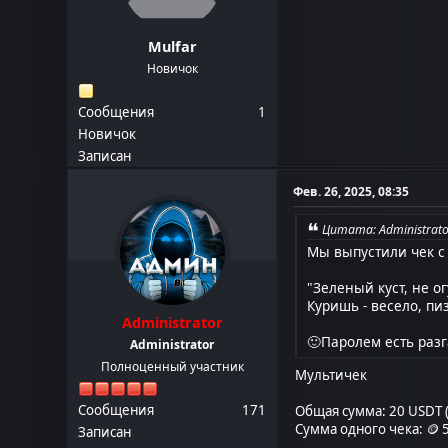
Mulfar
Новичок
Сообщения
1
Новичок
Записан
Фев. 26, 2025, 08:35
Цитата: Administrato
Мы выпустили чек с 
"Зеленый куст, не о
Куришь - весело, пи
Administrator
🙂Паролем есть разг
Administrator
Полноценный участник
Мультичек
Сообщения
171
Общая сумма: 20 USDT 
Сумма одного чека: 🪙 5
Записан