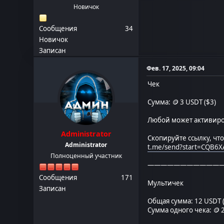
Новичок
Сообщения
34
Новичок
Записан
Фев. 17, 2025, 09:04
Чек
Сумма: 🪙 3 USDT ($3)
Любой может активиров
Administrator
Скопируйте ссылку, чт
Administrator
t.me/send?start=CQB6
Полноценный участник
———————————
Сообщения
171
Мультичек
Записан
Общая сумма: 12 USDT 
Сумма одного чека: 🪙 2