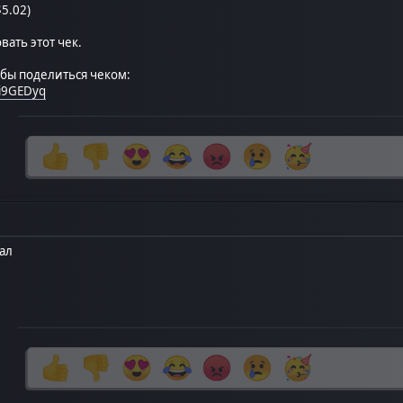
$5.02)
ать этот чек.
обы поделиться чеком:
8i9GEDyq
ал