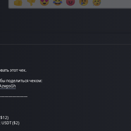
ать этот чек.
обы поделиться чеком:
XAzwpsGh
————————
($12)
 USDT ($2)