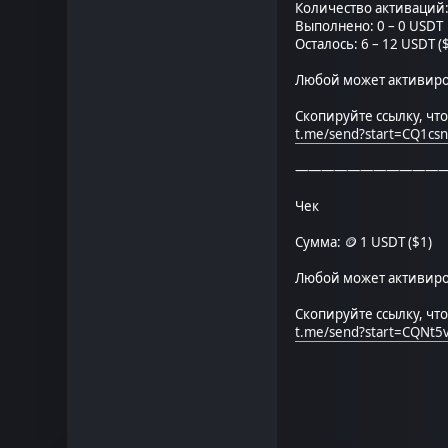
Количество активаций:
Выполнено: 0 – 0 USDT
Осталось: 6 – 12 USDT (
Любой может активиров
Скопируйте ссылку, чт
t.me/send?start=CQ1cs
———————————
Чек
Сумма: 🪙 1 USDT ($1)
Любой может активиров
Скопируйте ссылку, чт
t.me/send?start=CQNt5