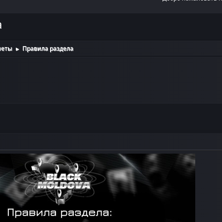
а
неты
Правила раздела
►