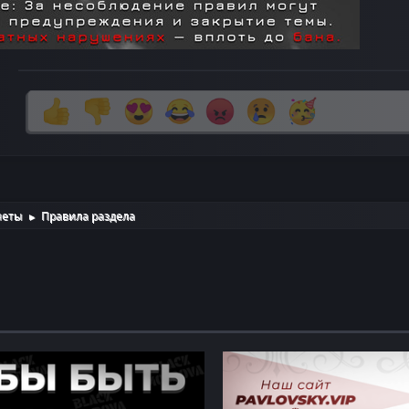
неты
Правила раздела
►