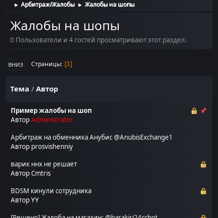
Арбитраж/Жалобы
Жалобы на шопы
►
►
Жалобы на шопы
0 Пользователи и 4 гостей просматривают этот раздел.
Страницы
1
ВНИЗ
Тема
/
Автор
Пример жалобы на шоп
Автор
Administrator
Арбитраж на обменника Анубис @AnubisExchange1
Автор
prosvishenniy
варик ннх не решает
Автор
Cmtris
BDSM кинули сотрудника
Автор
YY
[Решено] Жалоба на магазин: @harakiri24ccbot