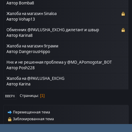
Автор
Bomba8
Жалоба на магазин Sinaloa
Автор
Vohap13
Обменник @PAVLUSHA_EXCHG дилетант и швыр
Автор
Karina8
Жалоба на магазин 9грамм
Автор
DangerousHippo
Ннх и не решенная проблема у @MD_APomogotar_BOT
Автор
Posh228
Жалоба на @PAVLUSHA_EXCHG
Автор
Karina
Страницы
1
ВВЕРХ
Перемещенная тема
Заблокированная тема
Закрепленная тема