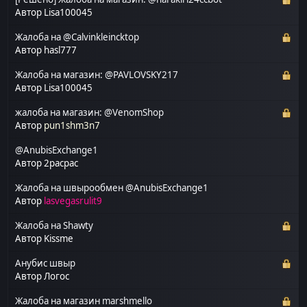
Автор
Lisa100045
Жалоба на @Calvinkleincktop
Автор
hasl777
Жалоба на магазин: @PAVLOVSKY217
Автор
Lisa100045
жалоба на магазин: @VenomShop
Автор
pun1shm3n7
@AnubisExchange1
Автор
2pacpac
Жалоба на швырообмен @AnubisExchange1
Автор
lasvegasrulit9
Жалоба на Shawty
Автор
Kissme
Анубис швыр
Автор
Логос
Жалоба на магазин marshmello