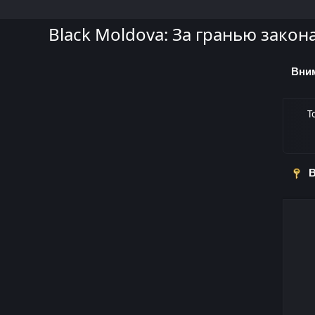
Black Moldova: За гранью закон
Вни
Т
В