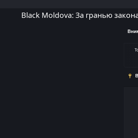
Black Moldova: За гранью закон
Вни
Т
В