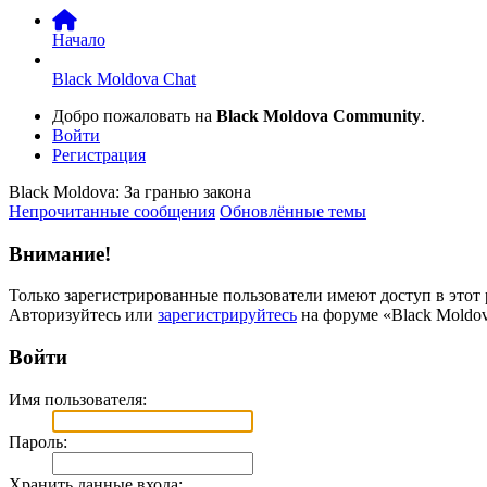
Начало
Black Moldova Chat
Добро пожаловать на
Black Moldova Community
.
Войти
Регистрация
Black Moldova: За гранью закона
Непрочитанные сообщения
Обновлённые темы
Внимание!
Только зарегистрированные пользователи имеют доступ в этот 
Авторизуйтесь или
зарегистрируйтесь
на форуме «Black Moldo
Войти
Имя пользователя:
Пароль:
Хранить данные входа: