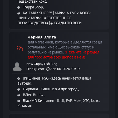
Гаш Екстази Кокс
Trappa Shop
KAIFARIK SHOP ™ |АМФ✓ A-PVP✓ КОКС✓
ШИШ✓ МЕФ✓|◈СОБСТВЕННОЕ
ПРОИЗВОДСТВО◈|◈ КЛАДЫ ПО ВСЕЙ
МОЛДОВЕ◈
[Кишинёв] @VenomNew999bot - Кокс,
Черная Элита
Гречка, Ешки, Трава, Гаш, Амф, Меф, THC Vape
Для магазинов, которые выделяются среди
HAJIME SHOP - hajime24.shop / Alpha, Mef,
остальных, имеющих высокий статус и
Xtc, Weed, Hash, Amf, Кокаин
репутацию на рынке.
(Нажмите на раздел
для просмотра всех шопов в нем)
New Guppy Fish Blog
FrankJScott
Авг. 06, 2026, 03:19
[Кишинев] PSG - здесь начинается ваша
выгода!
Нирвана - Кишинев и пригород
Băieți Buni🔪
BlackMD Кишинев - ШШ, PvP, Меф, ХТС, Кокс,
Кетамин