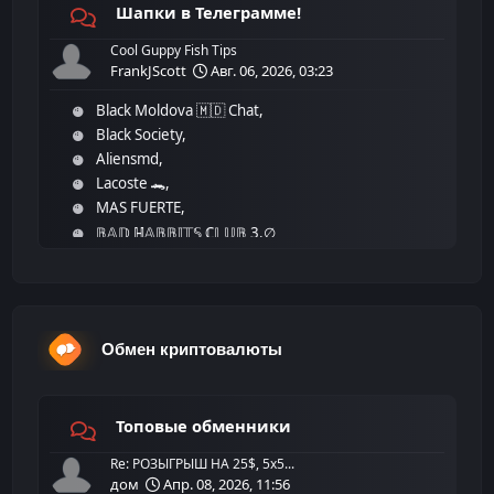
Шапки в Телеграмме!
Cool Guppy Fish Tips
FrankJScott
Авг. 06, 2026, 03:23
Black Moldova 🇲🇩 Chat
Black Society
Aliensmd
Lacoste 🐊
MAS FUERTE
𝔹𝔸𝔻 ℍ𝔸𝔹𝔹𝕀𝕋𝕊 ℂ𝕃𝕌𝔹 3.∅
Обмен криптовалюты
Топовые обменники
Re: РОЗЫГРЫШ НА 25$, 5х5...
дом
Апр. 08, 2026, 11:56