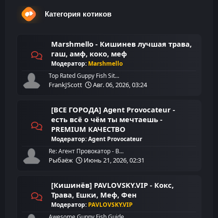
Категория котиков
Marshmello - Кишинев лучшая трава,
гаш, амф, коко, меф
Модератор:
Marshmello
Top Rated Guppy Fish Sit...
FrankJScott
Авг. 06, 2026, 03:24
[ВСЕ ГОРОДА] Agent Provocateur -
есть всё о чём ты мечтаешь -
PREMIUM КАЧЕСТВО
Модератор:
Agent Provocateur
Re: Агент Провокатор - В...
Рыбаёж
Июнь 21, 2026, 02:31
[Кишинёв] PAVLOVSKY.VIP - Кокс,
Трава, Ешки, Меф, Фен
Модератор:
PAVLOVSKY.VIP
Awesome Guppy Fish Guide