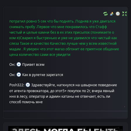
Dvij
:
Это магазин .После 10 минут приятного общение.
Мне прилетел адрес В хорошем месте это уже проработка
курьера видно что грамотно и ответственно относится Я
потратил ровно 5 сек что бы поднять .Подняв я уже двигался
снимать пробу .Первое что мне понравилось что Стафф
чистый и целые камни без в ех этих присыпок (понимаете о
ком я)Сварил я быстренько и уже не удивился что чистый как
слеза Такое и качество Качество лучше чем у всем известной
мадам . Я уверен что этот магаз обгонит ее приятное общение
цена количество сами все увидети
Он
:
Привет всем
Он
:
Как в рулетке зарегатся
Posh322
:
Здравствуйте, наткнулся на швырное поведение
от агента провокатора, до этот5+ покупок по 2г, вчера явный
ннх в лесу, оператор и админ катаны не отвечает, есть ли
способ помочь мне